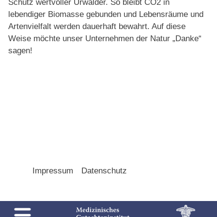
Schutz wertvoller Urwälder. So bleibt CO2 in
lebendiger Biomasse gebunden und Lebensräume und
Artenvielfalt werden dauerhaft bewahrt. Auf diese
Weise möchte unser Unternehmen der Natur „Danke“
sagen!
Navigation
Impressum
Datenschutz
überspringen
Menu